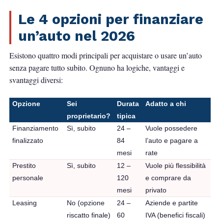
Le 4 opzioni per finanziare
un’auto nel 2026
Esistono quattro modi principali per acquistare o usare un’auto
senza pagare tutto subito. Ognuno ha logiche, vantaggi e
svantaggi diversi:
Opzione
Sei
Durata
Adatto a chi
proprietario?
tipica
Finanziamento
Sì, subito
24 –
Vuole possedere
finalizzato
84
l’auto e pagare a
mesi
rate
Prestito
Sì, subito
12 –
Vuole più flessibilità
personale
120
e comprare da
mesi
privato
Leasing
No (opzione
24 –
Aziende e partite
riscatto finale)
60
IVA (benefici fiscali)