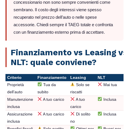
concessionario non sono sempre convenienti come
sembrano. Il costo degli interessi viene spesso
recuperato nel prezzo dell’auto o nelle spese
accessorie. Chiedi sempre il TAEG totale e confronta
con un finanziamento esterno prima di accettare.
Finanziamento vs Leasing vs
NLT: quale conviene?
Criterio
Finanziamento
Leasing
NLT
Proprietà
Tua da
Solo se
Mai tua
dell’auto
subito
riscatti
Manutenzione
A tuo carico
A tuo
Inclusa
inclusa
carico
Assicurazione
A tuo carico
Di solito
Inclusa
inclusa
no
Benefici fiscali
Solo partite
Ottimi per
Buoni per