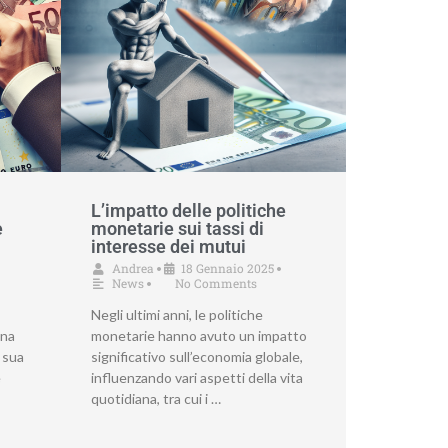
L’impatto delle politiche
e
monetarie sui tassi di
interesse dei mutui
Andrea
18 Gennaio 2025
•
•
News
No Comments
•
Negli ultimi anni, le politiche
una
monetarie hanno avuto un impatto
 sua
significativo sull’economia globale,
e
influenzando vari aspetti della vita
quotidiana, tra cui i …