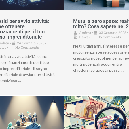
titi per avvio attività:
Mutui a zero spese: real
e ottenere
mito? Cosa sapere nel 
nziamenti per il tuo
Andrea
23 Gennaio 2025
•
•
no imprenditoriale
News
No Comments
•
ndrea
24 Gennaio 2025
•
•
Negli ultimi anni, l’interesse per
ews
No Comments
•
mutui senza spese accessorie 
iti per avvio attività: come
cresciuto notevolmente, spin
ere finanziamenti per il tuo
molti potenziali acquirenti a
o imprenditoriale Il sogno
chiedersi se questa possa …
nditoriale di avviare un’attività
 ambizioso …