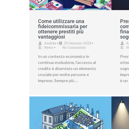
Come utilizzare una
Pres
fideicommissaria per
com
ottenere prestiti più
fina
vantaggiosi
sog
Andrea
25 Gennaio 2025
A
•
•
News
No Comments
N
•
In un contesto economico in
Prest
continua evoluzione, l’accesso al
otten
credito è diventato un elemento
sogn
cruciale per molte persone e
impre
imprese. Sempre più …
è un