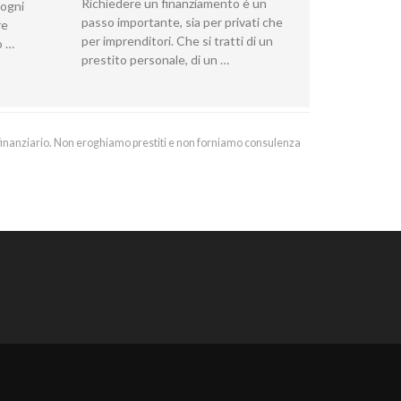
Richiedere un finanziamento è un
 ogni
passo importante, sia per privati che
re
per imprenditori. Che si tratti di un
ò …
prestito personale, di un …
 finanziario. Non eroghiamo prestiti e non forniamo consulenza