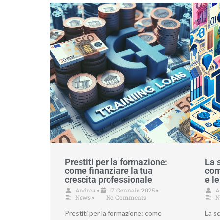
Prestiti per la formazione:
La 
come finanziare la tua
com
crescita professionale
e le
Andrea
17 Gennaio 2025
A
•
•
News
No Comments
N
•
Prestiti per la formazione: come
La s