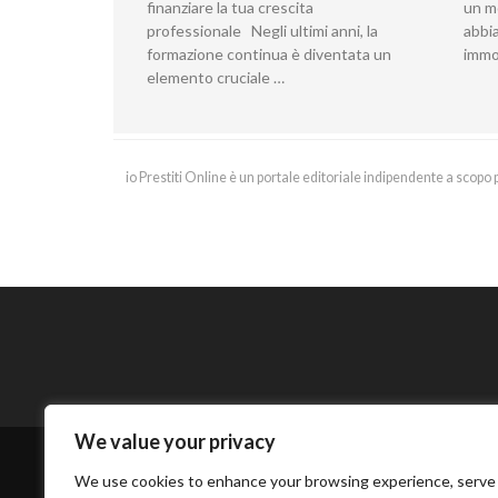
finanziare la tua crescita
un m
professionale Negli ultimi anni, la
abbia
formazione continua è diventata un
immo
elemento cruciale …
io Prestiti Online è un portale editoriale indipendente a sco
We value your privacy
We use cookies to enhance your browsing experience, serve