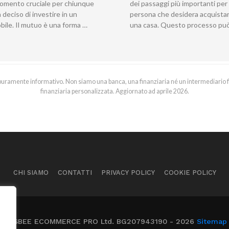
omento cruciale per chiunque
dei passaggi più importanti per
 deciso di investire in un
persona che desidera acquista
bile. Il mutuo è una forma …
una casa. Questo processo pu
po puramente informativo. Non siamo una banca, una finanziaria né un intermediario
finanziaria personalizzata. Aggiornato ad aprile 2026.
CHI SIAMO
CONTATTI
PRIVACY POLICY
COOKIE POLICY
FRISBEE ECOMMERCE PRO Ltd. BG207943190 - 2026
Sitemap