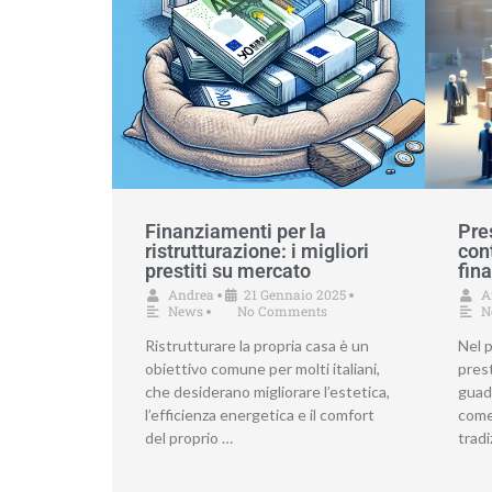
Finanziamenti per la
Pres
ristrutturazione: i migliori
con
prestiti su mercato
fin
Andrea
21 Gennaio 2025
A
•
•
News
No Comments
N
•
Ristrutturare la propria casa è un
Nel 
obiettivo comune per molti italiani,
pres
che desiderano migliorare l’estetica,
guad
l’efficienza energetica e il comfort
come 
del proprio …
tradi