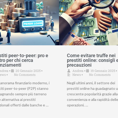
titi peer-to-peer: pro e
Come evitare truffe nei
tro per chi cerca
prestiti online: consigli 
anziamenti
precauzioni
ndrea
20 Gennaio 2025
Andrea
19 Gennaio 2025
•
•
•
•
ews
No Comments
News
No Comments
•
•
panorama finanziario moderno, i
Negli ultimi anni, il settore dei
titi peer-to-peer (P2P) stanno
prestiti online ha guadagnato 
agnando sempre più terreno
crescente popolarità grazie alla
alternativa ai prestiti
convenienza e alla rapidità dell
zionali offerti dalle banche e …
operazioni. …