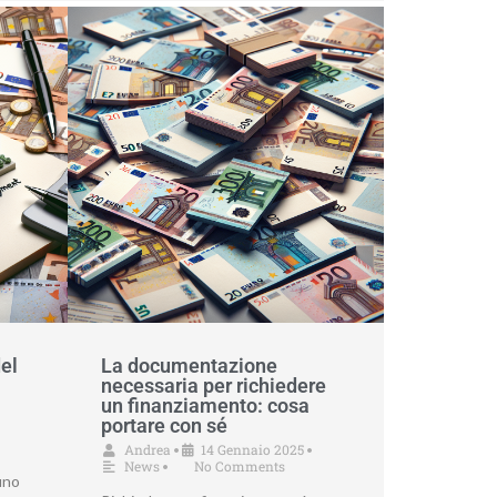
el
La documentazione
necessaria per richiedere
un finanziamento: cosa
portare con sé
Andrea
14 Gennaio 2025
•
•
News
No Comments
•
uno