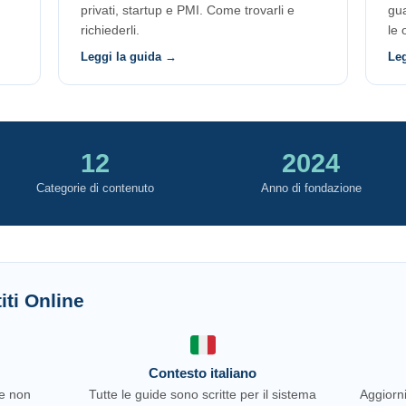
privati, startup e PMI. Come trovarli e
gu
richiederli.
le 
Leggi la guida →
Le
12
2024
Categorie di contenuto
Anno di fondazione
iti Online
Contesto italiano
 e non
Tutte le guide sono scritte per il sistema
Aggiorni