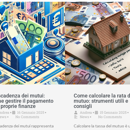
scadenza dei mutui:
Come calcolare la rata d
e gestire il pagamento
mutuo: strumenti utili e
 proprie finanze
consigli
ndrea
16 Gennaio 2025
Andrea
15 Gennaio 2025
•
•
•
•
ews
No Comments
News
No Comments
•
•
cadenza dei mutui rappresenta
Calcolare la tassa del mutuo è 