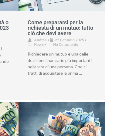
tà o
Come prepararsi per la
2023
richiesta di un mutuo: tutto
ciò che devi avere
Andrea
22 Gennaio 2025
•
•
News
No Comments
•
 i
Richiedere un mutuo è una delle
è
decisioni finanziarie più importanti
gendo
nella vita di una persona. Che si
tratti di acquistare la prima …