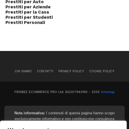
Prestiti per Auto
Prestiti per Aziende
Prestiti per la Casa
Prestiti per Studenti
Prestiti Personali
CHI SIAMO
CONTATTI
PRIVACY POLICY
COOKIE POLICY
FRISBEE ECOMMERCE PRO Ltd. BG207943190 - 2026
Sitemap
Nota informativa:
I contenuti di questa pagina hanno scopo
esclusivamente informativo e non costituiscono consulenza
finanziaria, legale o fiscale. I tassi e gli importi indicati sono