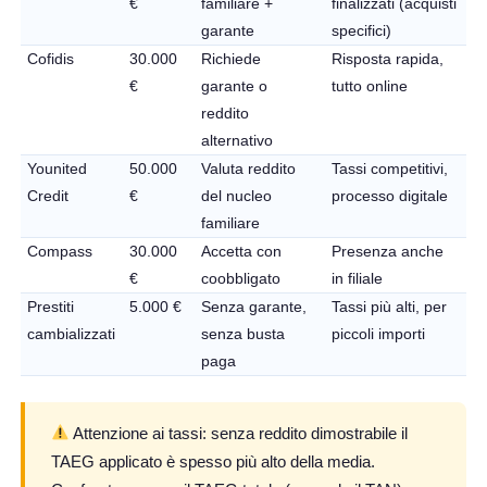
€
familiare +
finalizzati (acquisti
garante
specifici)
Cofidis
30.000
Richiede
Risposta rapida,
€
garante o
tutto online
reddito
alternativo
Younited
50.000
Valuta reddito
Tassi competitivi,
Credit
€
del nucleo
processo digitale
familiare
Compass
30.000
Accetta con
Presenza anche
€
coobbligato
in filiale
Prestiti
5.000 €
Senza garante,
Tassi più alti, per
cambializzati
senza busta
piccoli importi
paga
Attenzione ai tassi:
senza reddito dimostrabile il
TAEG applicato è spesso più alto della media.