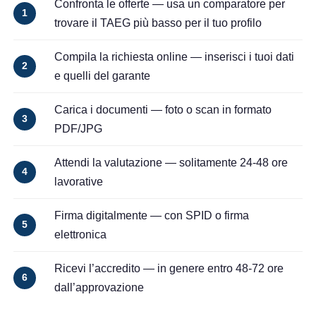
Confronta le offerte
— usa un comparatore per
1
trovare il TAEG più basso per il tuo profilo
Compila la richiesta online
— inserisci i tuoi dati
2
e quelli del garante
Carica i documenti
— foto o scan in formato
3
PDF/JPG
Attendi la valutazione
— solitamente 24-48 ore
4
lavorative
Firma digitalmente
— con SPID o firma
5
elettronica
Ricevi l’accredito
— in genere entro 48-72 ore
6
dall’approvazione