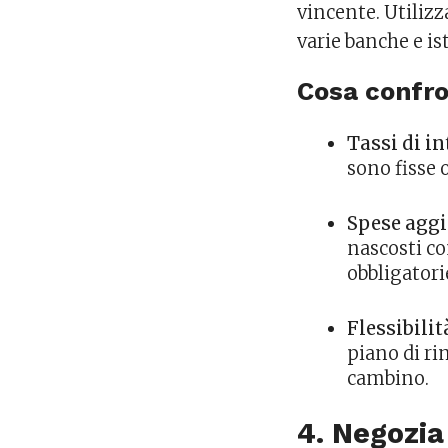
vincente. Utilizza
varie banche e ist
Cosa confr
Tassi di i
sono fisse o
Spese agg
nascosti co
obbligatori
Flessibilit
piano di ri
cambino.
4. Negozia