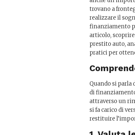
anche un’importan
trovano a fronteg
realizzare il sog
finanziamento pu
articolo, scopri
prestito auto, a
pratici per ottene
Comprender
Quando si parla d
di finanziamento
attraverso un rim
si fa carico di ve
restituire l’impo
1. Valuta 