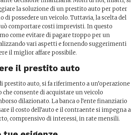
te decisione finanziaria. Molti di noi, infatti, si
giare la soluzione di un prestito auto per poter
no di possedere un veicolo. Tuttavia, la scelta del
ò comportare costi imprevisti. In questo
remo come evitare di pagare troppo per un
nalizzando vari aspetti e fornendo suggerimenti
re il miglior affare possibile.
e il prestito auto
i prestito auto, si fa riferimento a un’operazione
 che consente di acquistare un veicolo
borso dilazionato. La banca o l’ente finanziario
rsare il costo dell’auto e il contraente si impegna a
rto, comprensivo di interessi, in rate mensili.
le tue esigenze