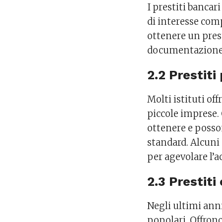
I prestiti bancar
di interesse comp
ottenere un pres
documentazione 
2.2 Prestiti
Molti istituti of
piccole imprese. 
ottenere e posson
standard. Alcuni
per agevolare l’a
2.3 Prestiti
Negli ultimi anni
popolari. Offrono