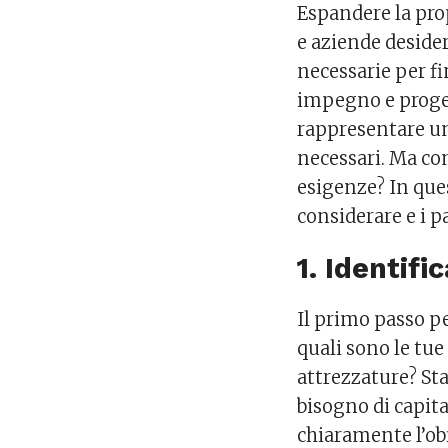
Espandere la prop
e aziende desider
necessarie per f
impegno e proge
rappresentare un
necessari. Ma com
esigenze? In ques
considerare e i pa
1. Identifi
Il primo passo p
quali sono le tue
attrezzature? St
bisogno di capit
chiaramente l’obie