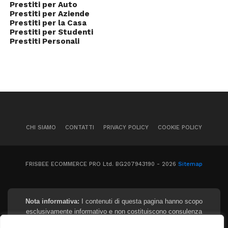
Prestiti per Auto
Prestiti per Aziende
Prestiti per la Casa
Prestiti per Studenti
Prestiti Personali
CHI SIAMO
CONTATTI
PRIVACY POLICY
COOKIE POLICY
FRISBEE ECOMMERCE PRO Ltd. BG207943190 - 2026
Sitemap
Nota informativa:
I contenuti di questa pagina hanno scopo
esclusivamente informativo e non costituiscono consulenza
finanziaria, legale o fiscale. I tassi e gli importi indicati sono