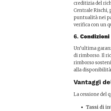
creditizia del ri
Centrale Rischi, 
puntualità nei p
verifica con un q
6.
Condizioni
Un’ultima garanz
di rimborso. Il r
rimborso sostenib
alla disponibilità
Vantaggi de
La cessione del q
Tassi di i