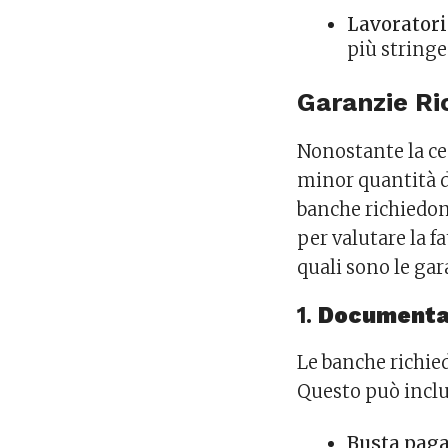
Lavorator
più stringe
Garanzie Ri
Nonostante la ce
minor quantità di
banche richiedo
per valutare la f
quali sono le gar
1.
Documentaz
Le banche richie
Questo può inclu
Busta pag