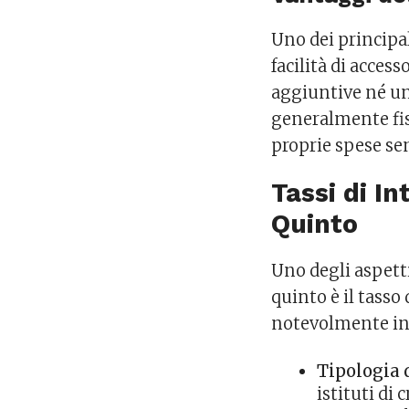
Uno dei principal
facilità di acces
aggiuntive né un 
generalmente fis
proprie spese se
Tassi di I
Quinto
Uno degli aspetti
quinto è il tasso
notevolmente in b
Tipologia d
istituti di