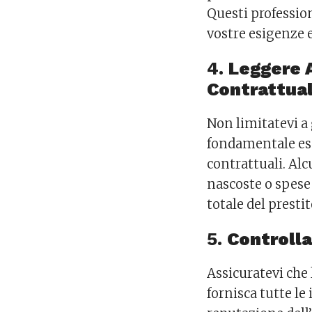
Questi profession
vostre esigenze e
4.
Leggere 
Contrattual
Non limitatevi a 
fondamentale es
contrattuali. Al
nascoste o spese
totale del prestit
5.
Controlla
Assicuratevi che l
fornisca tutte l