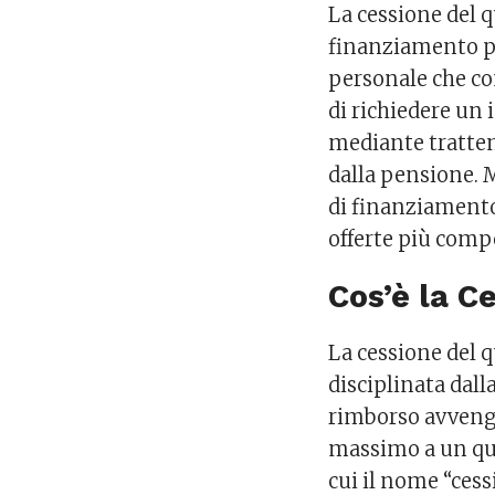
La cessione del 
finanziamento più
personale che co
di richiedere un 
mediante tratten
dalla pensione.
di finanziamento
offerte più compe
Cos’è la C
La cessione del 
disciplinata dall
rimborso avvenga
massimo a un qui
cui il nome “cess