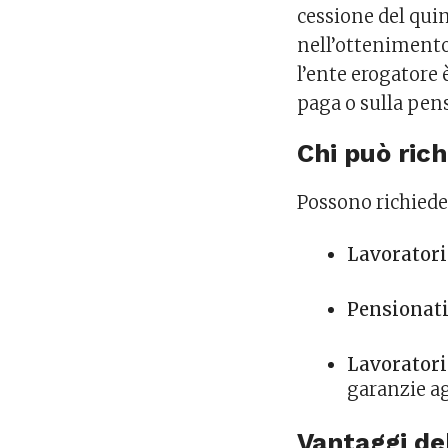
cessione del quin
nell’ottenimento d
l’ente erogatore 
paga o sulla pen
Chi può ric
Possono richieder
Lavoratori
Pensionat
Lavorator
garanzie ag
Vantaggi de