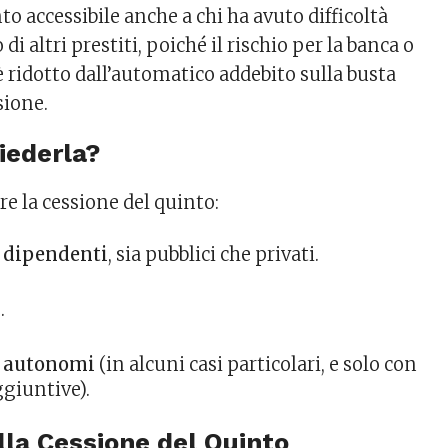
to accessibile anche a chi ha avuto difficoltà
i altri prestiti, poiché il rischio per la banca o
è ridotto dall’automatico addebito sulla busta
sione.
hiederla?
e la cessione del quinto:
 dipendenti
, sia pubblici che privati.
i
.
i autonomi
(in alcuni casi particolari, e solo con
giuntive).
lla Cessione del Quinto