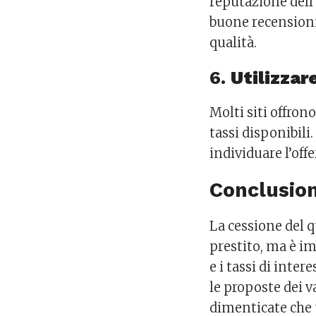
reputazione dell’
buone recensioni 
qualità.
6.
Utilizzar
Molti siti offro
tassi disponibili
individuare l’off
Conclusion
La cessione del 
prestito, ma è i
e i tassi di inte
le proposte dei 
dimenticate che 