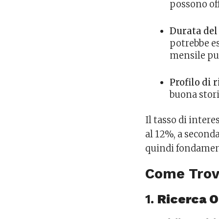
possono offr
Durata del
potrebbe es
mensile può
Profilo di 
buona stori
Il tasso di inter
al 12%, a seconda
quindi fondament
Come Trova
1.
Ricerca O