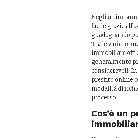
Negli ultimi anni
facile grazie all
guadagnando popo
Tra le varie form
immobiliare offre
generalmente più
considerevoli. I
prestito online 
modalità di richie
processo.
Cos’è un p
immobilia