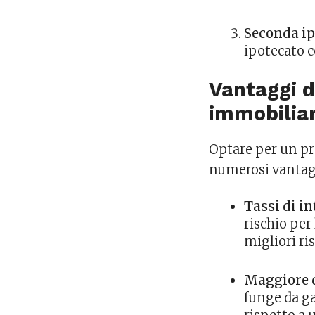
Seconda i
ipotecato 
Vantaggi d
immobilia
Optare per un pr
numerosi vantag
Tassi di i
rischio per 
migliori ri
Maggiore d
funge da ga