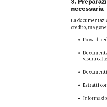
3. Preparaz
necessaria
La documentazione
credito, ma gene
Prova di re
Documentazi
visura cata
Documenti d
Estratti co
Informazion