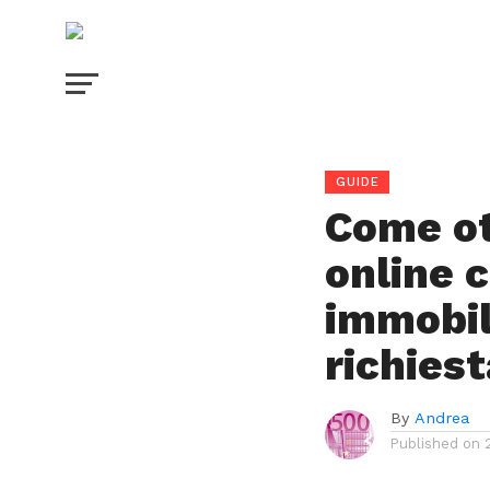
GUIDE
Come ot
online 
immobil
richiest
By
Andrea
Published on