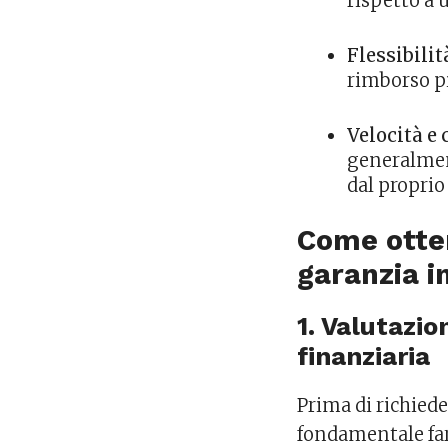
rispetto a 
Flessibilit
rimborso pi
Velocità e
generalmen
dal propri
Come otten
garanzia 
1. Valutazio
finanziaria
Prima di richied
fondamentale far