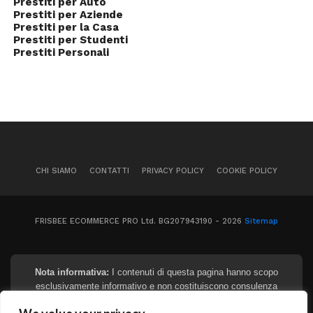
Prestiti per Auto
Prestiti per Aziende
Prestiti per la Casa
Prestiti per Studenti
Prestiti Personali
CHI SIAMO
CONTATTI
PRIVACY POLICY
COOKIE POLICY
FRISBEE ECOMMERCE PRO Ltd. BG207943190 - 2026
Sitemap
Nota informativa:
I contenuti di questa pagina hanno scopo
esclusivamente informativo e non costituiscono consulenza
finanziaria, legale o fiscale. I tassi e gli importi indicati sono