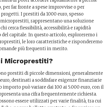
cessità di poter accedere rapidamente a piccole
 per far fronte a spese improvvise o per
 progetti. I prestiti da 1000 euro, spesso
e microprestiti, rappresentano una soluzione
hi cerca flessibilità, accessibilità e rapidità
del capitale. In questo articolo, esploreremo i
oprestiti, le loro caratteristiche e risponderemo
domande più frequenti in merito.
i Microprestiti?
sono prestiti di piccole dimensioni, generalmente
0 euro, destinati a soddisfare esigenze finanziarie
o importo può variare dai 100 ai 5.000 euro, con il
ppresenta una cifra frequentemente richiesta.
ssono essere utilizzati per varie finalità, tra cui