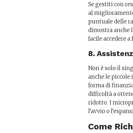
Se gestiti con re
al miglioramento
puntuale delle ra
dimostra anche la
facile accedere a
8. Assisten
Non è solo il sin
anche le piccole
forma di finanzi
difficoltà a otte
ridotto. I microp
l’avvio o l’espans
Come Richi