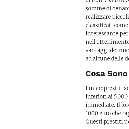
di fronte alla ne
somme di denaro,
realizzare piccoli
classificati com
interessante per c
nell’ottenimento 
vantaggi dei micr
ad alcune delle 
Cosa Sono 
I microprestiti 
inferiori ai 5.00
immediate. Il lor
1000 euro che ra
Questi prestiti po