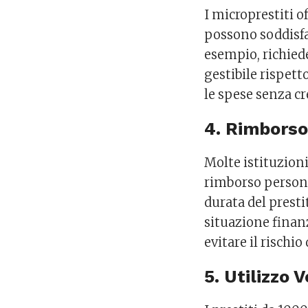
I microprestiti o
possono soddisfar
esempio, richied
gestibile rispet
le spese senza cr
4. Rimborso
Molte istituzion
rimborso personal
durata del prestit
situazione finanz
evitare il rischi
5. Utilizzo V