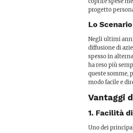
coprire spese med
progetto persona
Lo Scenario
Negli ultimi ann
diffusione di azi
spesso in alterna
ha reso più sempl
queste somme, pe
modo facile e dir
Vantaggi d
1. Facilità 
Uno dei principal