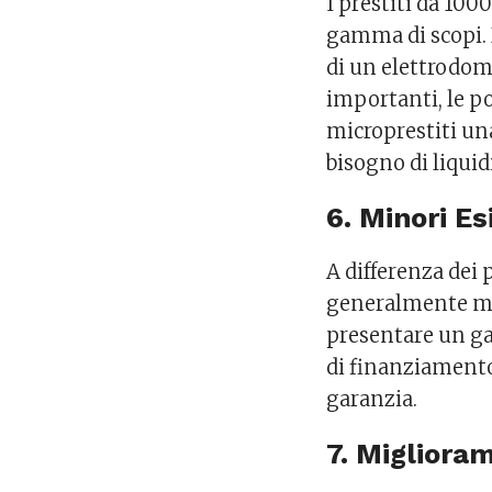
I prestiti da 100
gamma di scopi. D
di un elettrodome
importanti, le po
microprestiti una
bisogno di liquid
6. Minori Es
A differenza dei 
generalmente mi
presentare un ga
di finanziamento
garanzia.
7. Miglioram