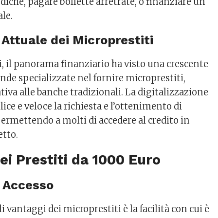
iche, pagare bollette arretrate, o finanziare un
le.
 Attuale dei Microprestiti
i, il panorama finanziario ha visto una crescente
ende specializzate nel fornire microprestiti,
tiva alle banche tradizionali. La digitalizzazione
ice e veloce la richiesta e l’ottenimento di
rmettendo a molti di accedere al credito in
etto.
ei Prestiti da 1000 Euro
di Accesso
i vantaggi dei microprestiti è la facilità con cui è