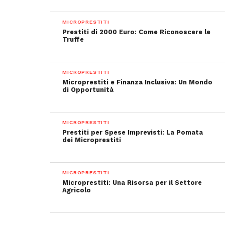
MICROPRESTITI
Prestiti di 2000 Euro: Come Riconoscere le
Truffe
MICROPRESTITI
Microprestiti e Finanza Inclusiva: Un Mondo
di Opportunità
MICROPRESTITI
Prestiti per Spese Imprevisti: La Pomata
dei Microprestiti
MICROPRESTITI
Microprestiti: Una Risorsa per il Settore
Agricolo