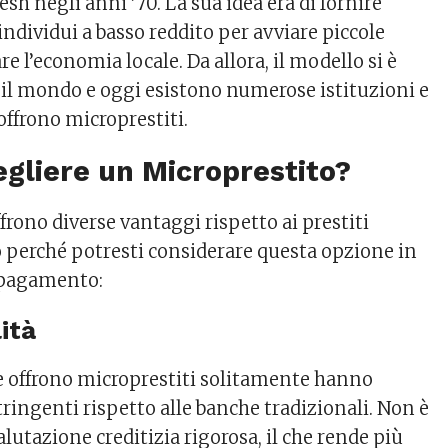
h negli anni ’70. La sua idea era di fornire
a individui a basso reddito per avviare piccole
re l’economia locale. Da allora, il modello si è
 il mondo e oggi esistono numerose istituzioni e
offrono microprestiti.
gliere un Microprestito?
ffrono diverse vantaggi rispetto ai prestiti
co perché potresti considerare questa opzione in
i pagamento:
lità
he offrono microprestiti solitamente hanno
ringenti rispetto alle banche tradizionali. Non è
lutazione creditizia rigorosa, il che rende più