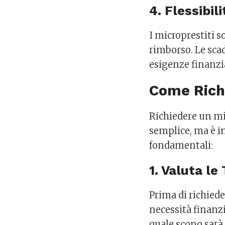
4. Flessibili
I microprestiti s
rimborso. Le scad
esigenze finanzia
Come Rich
Richiedere un mi
semplice, ma è i
fondamentali:
1. Valuta le
Prima di richiede
necessità finanzi
quale scopo sarà u