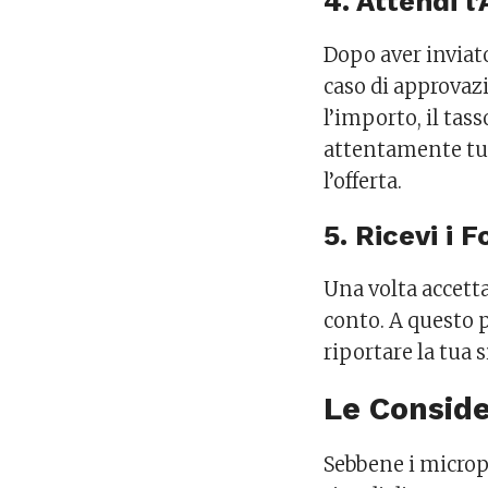
4. Attendi l
Dopo aver inviato
caso di approvazi
l’importo, il tas
attentamente tutt
l’offerta.
5. Ricevi i F
Una volta accettat
conto. A questo p
riportare la tua 
Le Conside
Sebbene i micropr