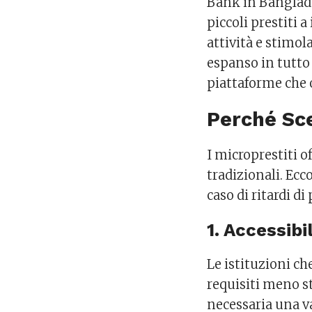
Bank in Banglades
piccoli prestiti 
attività e stimola
espanso in tutto
piattaforme che 
Perché Sce
I microprestiti o
tradizionali. Ec
caso di ritardi d
1. Accessibi
Le istituzioni c
requisiti meno st
necessaria una va