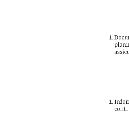
Docu
plani
assic
Infor
contr