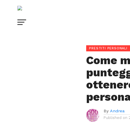
PRESTITI PERSONALI
Come mi
puntegg
ottener
persona
By
Andrea
Published on