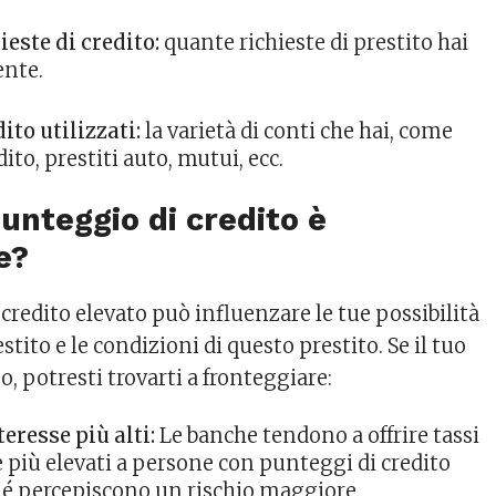
este di credito:
quante richieste di prestito hai
ente.
dito utilizzati:
la varietà di conti che hai, come
dito, prestiti auto, mutui, ecc.
punteggio di credito è
e?
redito elevato può influenzare le tue possibilità
stito e le condizioni di questo prestito. Se il tuo
, potresti trovarti a fronteggiare:
teresse più alti:
Le banche tendono a offrire tassi
e più elevati a persone con punteggi di credito
hé percepiscono un rischio maggiore.