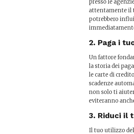
presso le agenzi
attentamente il t
potrebbero influi
immediatamente l
2. Paga i t
Un fattore fonda
la storia dei paga
le carte di cred
scadenze automat
non solo ti aiut
eviteranno anche
3. Riduci il 
Il tuo utilizzo d