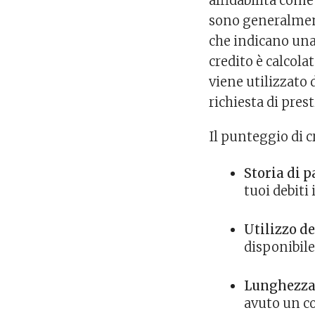
affidabilità come
sono generalment
che indicano una 
credito è calcola
viene utilizzato 
richiesta di prest
Il punteggio di cr
Storia di 
tuoi debiti 
Utilizzo de
disponibile
Lunghezza d
avuto un co