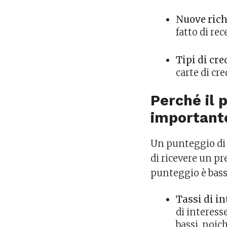
Nuove richi
fatto di rec
Tipi di cre
carte di cre
Perché il 
important
Un punteggio di c
di ricevere un pre
punteggio è basso
Tassi di in
di interess
bassi, poic