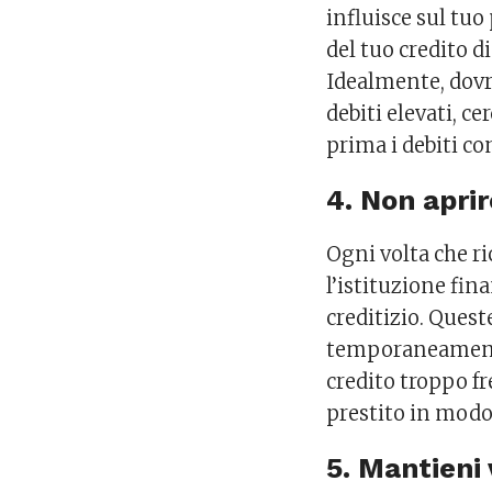
influisce sul tu
del tuo credito d
Idealmente, dovre
debiti elevati, c
prima i debiti con
4. Non aprir
Ogni volta che ri
l’istituzione fin
creditizio. Ques
temporaneamente 
credito troppo fr
prestito in modo
5. Mantieni 