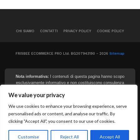
CHI SIAMO
CONTATTI
PRIVACY POLICY
COOKIE POLICY
FRISBEE ECOMMERCE PRO Ltd. BG207943190 - 2026
Sitemap
Nota informativa:
I contenuti di questa pagina hanno scopo
esclusivamente informativo e non costituiscono consulenza
finanziaria, legale o fiscale. I tassi e gli importi indicati sono
We value your privacy
puramente indicativi e soggetti a variazioni in base al profilo del
richiedente e alle politiche degli istituti. Prima di sottoscrivere
We use cookies to enhance your browsing experience, serve
qualsiasi contratto, si raccomanda di richiedere e leggere
personalised ads or content, and analyse our traffic. By
attentamente il documento SECCI (Informazioni Europee di
Base sul Credito ai Consumatori). La concessione del credito è
clicking "Accept All", you consent to our use of cookies.
soggetta alla valutazione dell'istituto erogante. Aggiornato ad
aprile 2026.
Customise
Reject All
Accept All