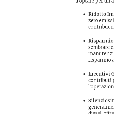
a optare per un’a
Ridotto I
zero emiss
contribuend
Risparmio
sembrare el
manutenzio
risparmio 
Incentivi 
contributi 
l’operazion
Silenziosi
generalment
diesel, off