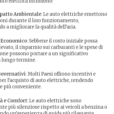
uto elettrica includono:
mpatto Ambientale
: Le auto elettriche emettono
ioni durante il loro funzionamento,
o a migliorare la qualità dell’aria.
 Economico
: Sebbene il costo iniziale possa
evato, il risparmio sui carburanti e le spese di
ne possono portare a un significativo
a lungo termine.
Governativi
: Molti Paesi offrono incentivi e
per l’acquisto di auto elettriche, rendendo
e più conveniente.
tà e Comfort
: Le auto elettriche sono
e più silenziose rispetto ai veicoli a benzina o
rendo un’esperienza di guida più rilassante.