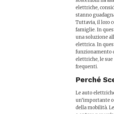
sostenibili ha 
elettriche, cons
stanno guadagna
Tuttavia, il loro
famiglie. In ques
una soluzione all
elettrica. In que
funzionamento de
elettriche, le su
frequenti.
Perché Sce
Le auto elettric
un’importante o
della mobilità. 