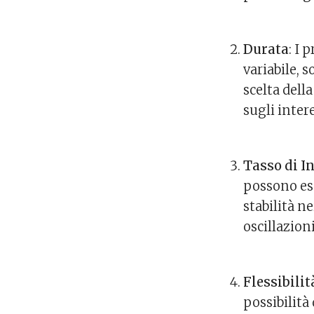
Durata
: I 
variabile, 
scelta dell
sugli intere
Tasso di I
possono esse
stabilità n
oscillazion
Flessibilit
possibilità