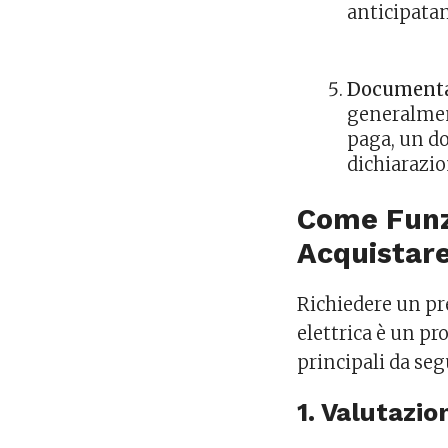
anticipatam
Document
generalmen
paga, un do
dichiarazio
Come Funzi
Acquistare
Richiedere un pre
elettrica è un pr
principali da seg
1. Valutazio