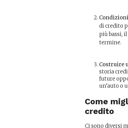
Condizioni
di credito 
più bassi, 
termine.
Costruire u
storia cred
future oppo
un’auto o u
Come migli
credito
Ci sono diversi 