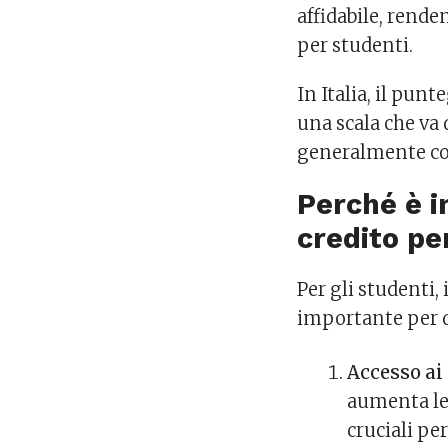
affidabile, rende
per studenti.
In Italia, il pun
una scala che va 
generalmente co
Perché è i
credito pe
Per gli studenti,
importante per d
Accesso ai 
aumenta le 
cruciali pe