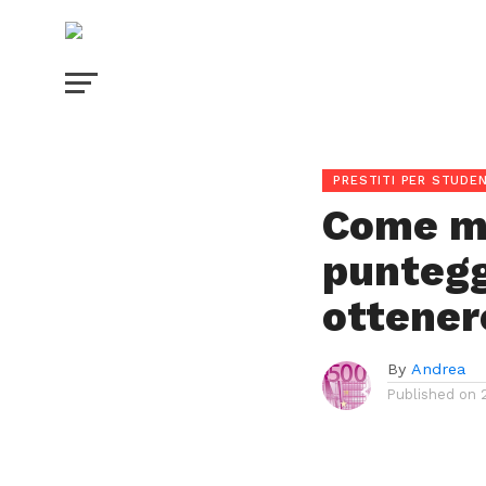
PRESTITI PER STUDEN
Come mi
puntegg
ottener
By
Andrea
Published on