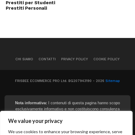
Prestiti per Studenti
Prestiti Personali
CHI SIAMO
CONTATTI
PRIVACY POLICY
COOKIE POLICY
FRISBEE ECOMMERCE PRO Ltd. BG207943190 - 2026
Sitemap
Nota informativa:
I contenuti di questa pagina hanno scopo
esclusivamente informativo e non costituiscono consulenza
finanziaria, legale o fiscale. I tassi e gli importi indicati sono
We value your privacy
puramente indicativi e soggetti a variazioni in base al profilo del
richiedente e alle politiche degli istituti. Prima di sottoscrivere
We use cookies to enhance your browsing experience, serve
qualsiasi contratto, si raccomanda di richiedere e leggere