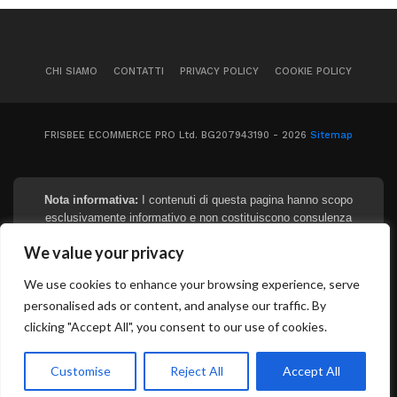
CHI SIAMO
CONTATTI
PRIVACY POLICY
COOKIE POLICY
FRISBEE ECOMMERCE PRO Ltd. BG207943190 - 2026
Sitemap
Nota informativa:
I contenuti di questa pagina hanno scopo
esclusivamente informativo e non costituiscono consulenza
finanziaria, legale o fiscale. I tassi e gli importi indicati sono
We value your privacy
puramente indicativi e soggetti a variazioni in base al profilo del
richiedente e alle politiche degli istituti. Prima di sottoscrivere
We use cookies to enhance your browsing experience, serve
qualsiasi contratto, si raccomanda di richiedere e leggere
personalised ads or content, and analyse our traffic. By
attentamente il documento SECCI (Informazioni Europee di
Base sul Credito ai Consumatori). La concessione del credito è
clicking "Accept All", you consent to our use of cookies.
soggetta alla valutazione dell'istituto erogante. Aggiornato ad
aprile 2026.
Customise
Reject All
Accept All