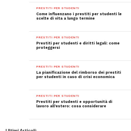
PRESTITI PER STUDENTI
Come influenzano i prestiti per studenti le
scelte di vita a lungo termine
PRESTITI PER STUDENTI
Prestiti per studenti e diritti legali: come
proteggersi
PRESTITI PER STUDENTI
La pianificazione del rimborso dei prestiti
per studenti in caso di crisi economica
PRESTITI PER STUDENTI
Prestiti per studenti e opportunità di
lavoro all’estero: cosa considerare
Ultimi Articoli: