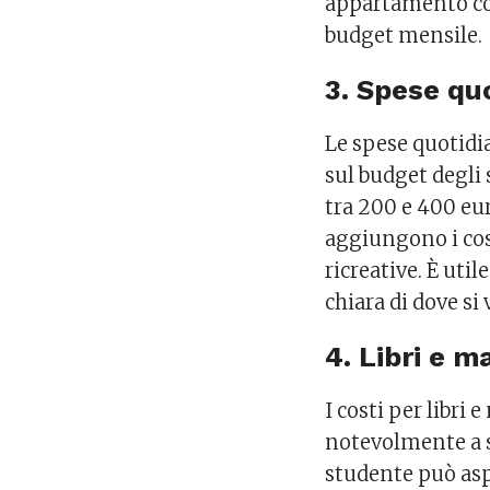
appartamento con
budget mensile.
3. Spese qu
Le spese quotidi
sul budget degli
tra 200 e 400 eur
aggiungono i cost
ricreative. È uti
chiara di dove si 
4. Libri e m
I costi per libri
notevolmente a s
studente può aspe