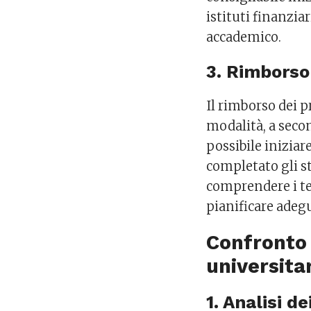
istituti finanzia
accademico.
3. Rimborso
Il rimborso dei p
modalità, a secon
possibile iniziar
completato gli s
comprendere i ter
pianificare adeg
Confronto t
universita
1. Analisi de