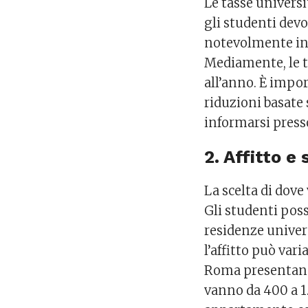
Le tasse universi
gli studenti devon
notevolmente in b
Mediamente, le t
all’anno. È impo
riduzioni basate
informarsi presso
2. Affitto e
La scelta di dove
Gli studenti pos
residenze univers
l’affitto può va
Roma presentano c
vanno da 400 a 1