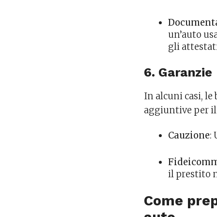
Documentaz
un’auto usa
gli attesta
6. Garanzie
In alcuni casi, l
aggiuntive per i
Cauzione
:
Fideicomm
il prestito 
Come prepa