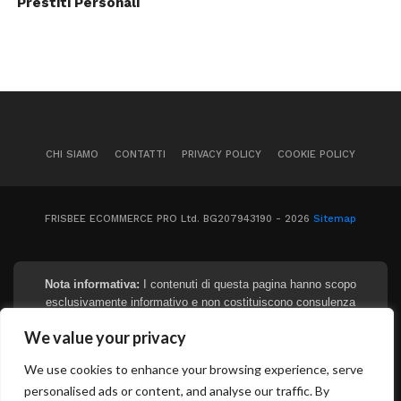
Prestiti Personali
CHI SIAMO
CONTATTI
PRIVACY POLICY
COOKIE POLICY
FRISBEE ECOMMERCE PRO Ltd. BG207943190 - 2026
Sitemap
Nota informativa:
I contenuti di questa pagina hanno scopo
esclusivamente informativo e non costituiscono consulenza
finanziaria, legale o fiscale. I tassi e gli importi indicati sono
We value your privacy
puramente indicativi e soggetti a variazioni in base al profilo del
richiedente e alle politiche degli istituti. Prima di sottoscrivere
We use cookies to enhance your browsing experience, serve
qualsiasi contratto, si raccomanda di richiedere e leggere
personalised ads or content, and analyse our traffic. By
attentamente il documento SECCI (Informazioni Europee di