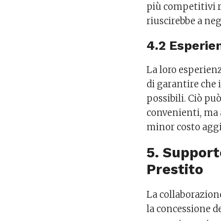
più competitivi r
riuscirebbe a n
4.2 Esperie
La loro esperienz
di garantire che 
possibili. Ciò pu
convenienti, ma
minor costo agg
5. Support
Prestito
La collaborazio
la concessione de