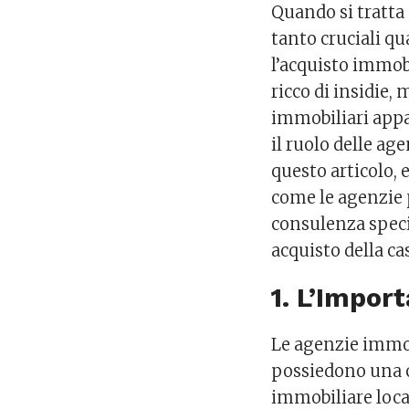
Quando si tratta
tanto cruciali qu
l’acquisto immob
ricco di insidie,
immobiliari appa
il ruolo delle ag
questo articolo,
come le agenzie p
consulenza speci
acquisto della ca
1. L’Impor
Le agenzie immob
possiedono una 
immobiliare loca