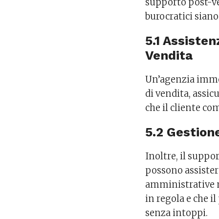
supporto post-ven
burocratici siano
5.1 Assisten
Vendita
Un’agenzia immob
di vendita, assic
che il cliente c
5.2 Gestion
Inoltre, il suppo
possono assister
amministrative 
in regola e che i
senza intoppi.