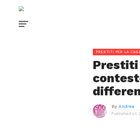
PRESTITI PER LA CAS
Prestiti
contest
differe
By
Andrea
Published on