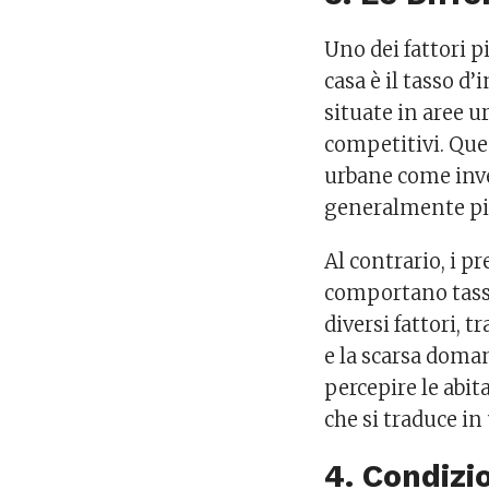
Uno dei fattori pi
casa è il tasso d’
situate in aree u
competitivi. Que
urbane come inves
generalmente più 
Al contrario, i pr
comportano tassi
diversi fattori, 
e la scarsa doma
percepire le abit
che si traduce i
4. Condizi