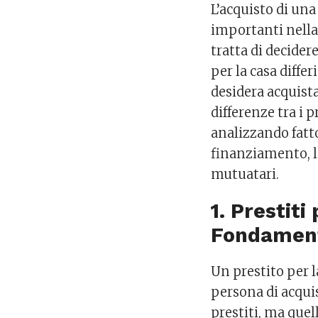
L’acquisto di un
importanti nella
tratta di decider
per la casa diffe
desidera acquista
differenze tra i p
analizzando fatto
finanziamento, le
mutuatari.
1. Prestit
Fondamen
Un prestito per 
persona di acquis
prestiti, ma quel