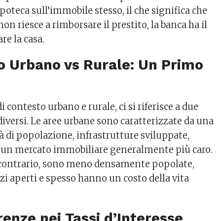
poteca sull’immobile stesso, il che significa che
non riesce a rimborsare il prestito, la banca ha il
are la casa.
o Urbano vs Rurale: Un Primo
i contesto urbano e rurale, ci si riferisce a due
iversi. Le aree urbane sono caratterizzate da una
 di popolazione, infrastrutture sviluppate,
 e un mercato immobiliare generalmente più caro.
al contrario, sono meno densamente popolate,
zi aperti e spesso hanno un costo della vita
erenze nei Tassi d’Interesse