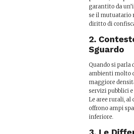
garantito da un’i
se il mutuatario 
diritto di confisc
2. Contest
Sguardo
Quando si parla d
ambienti molto d
maggiore densità
servizi pubblici
Le aree rurali, 
offrono ampi spa
inferiore.
3. Le Diff