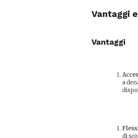
Vantaggi e
Vantaggi
Acces
a den
dispo
Fless
di sco