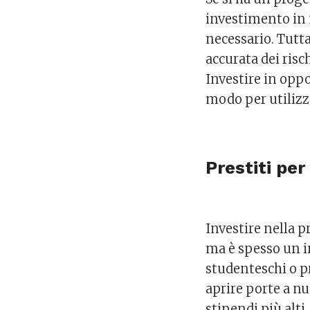
investimento in 
necessario. Tutt
accurata dei risc
Investire in opp
modo per utilizza
Prestiti pe
Investire nella 
ma è spesso un i
studenteschi o pr
aprire porte a n
stipendi più alti