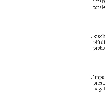
inter
totale
Risch
più d
probl
Impat
prest
negat