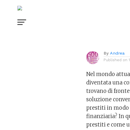
situazione fina
By
Andrea
Published on
Nel mondo attual
diventata una c
trovano di fronte
soluzione conven
prestiti in modo
finanziaria? In q
prestiti e come ut