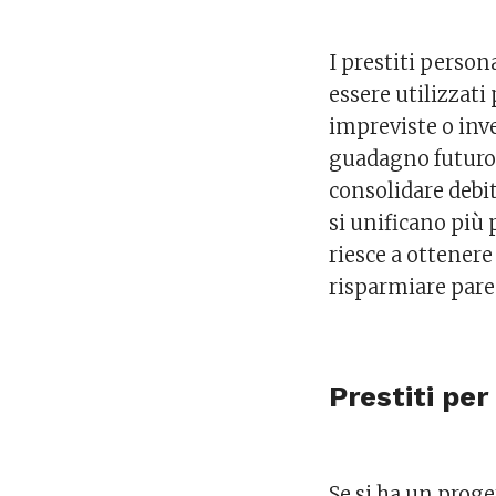
I prestiti perso
essere utilizzati
impreviste o inv
guadagno futuro.
consolidare debit
si unificano più 
riesce a ottenere
risparmiare pare
Prestiti per
Se si ha un prog