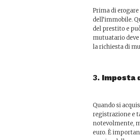
Prima di erogare
dell’immobile. Qu
del prestito e può
mutuatario deve 
la richiesta di m
3.
Imposta d
Quando si acquis
registrazione e t
notevolmente, ma
euro. È importan