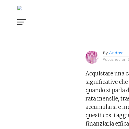
per i costi aggi
By
Andrea
Published on
Acquistare una ca
significative che
quando si parla d
rata mensile, tr
accumularsi e i
questi costi agg
finanziaria effica