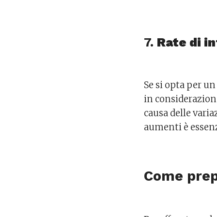
7.
Rate di i
Se si opta per u
in considerazion
causa delle varia
aumenti è essenz
Come prepa