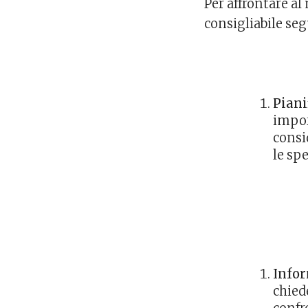
Per affrontare al
consigliabile seg
Piani
impor
consi
le sp
Info
chiede