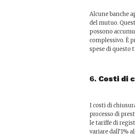
Alcune banche ap
del mutuo. Quest
possono accumula
complessivo. È p
spese di questo t
6.
Costi di 
I costi di chiusu
processo di prest
le tariffe di reg
variare dall’1% a